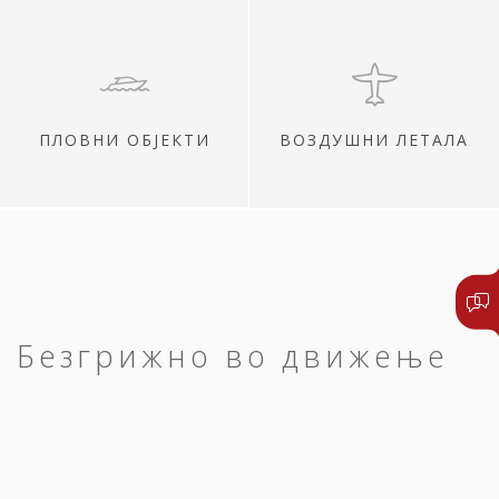
ПЛОВНИ ОБЈЕКТИ
ВОЗДУШНИ ЛЕТАЛА
Безгрижно во движење
Сите ваши патувања нека започнат и
завршат среќно.