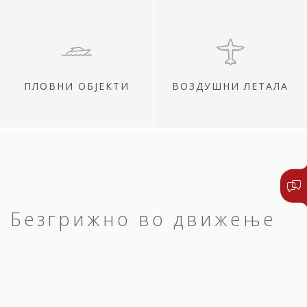
ПЛОВНИ ОБЈЕКТИ
ВОЗДУШНИ ЛЕТАЛА
Безгрижно во движење
Сите ваши патувања нека започнат и
завршат среќно.