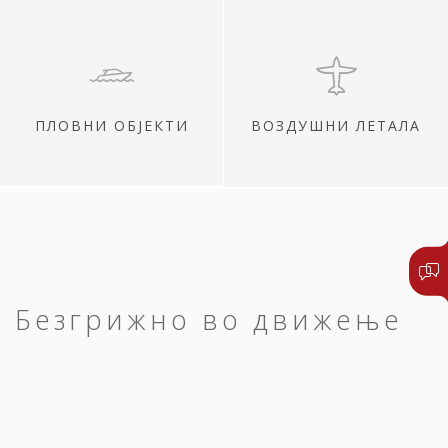
ПЛОВНИ ОБЈЕКТИ
ВОЗДУШНИ ЛЕТАЛА
Безгрижно во движење
Сите ваши патувања нека започнат и
завршат среќно.