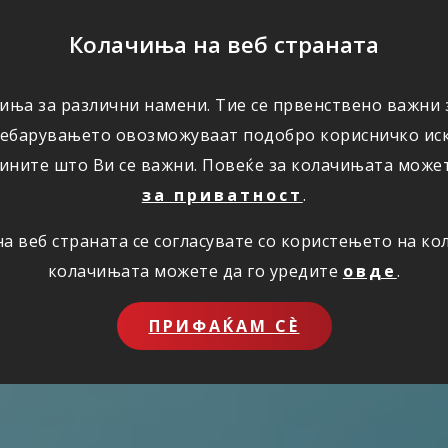
ПОМОШ
Колачиња на веб страната
иња за различни намени. Тие се првенствено важни з
ПОВОЛНОСТИ
КОРИСНО
ЗА НАС
ребарувањето овозможуваат подобро корисничко иск
ините што Ви се важни. Повеќе за колачињата може
за приватност
.
 веб страната се согласувате со користењето на к
колачињата можете да го уредите
овде
.
ПРИФАЌАМ СЀ