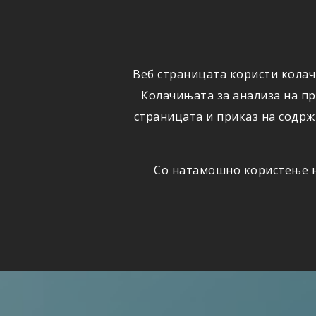
ФИЗИЧКИ
ПРАВНИ
ЛИЦА
ЛИЦА
Веб страницата користи колач
ОСИГУРУВАЊЕ
ШТЕТИ
Колачињата за анализа на п
страницата и приказ на содрж
Со натамошно користење на