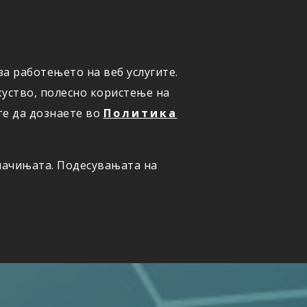
а работењето на веб услугите.
ОНЛАЈН
ПРИЈАВИ ШТЕТА
уство, полесно користење на
те да дознаете во
Политика
олачињата. Подесувањата на