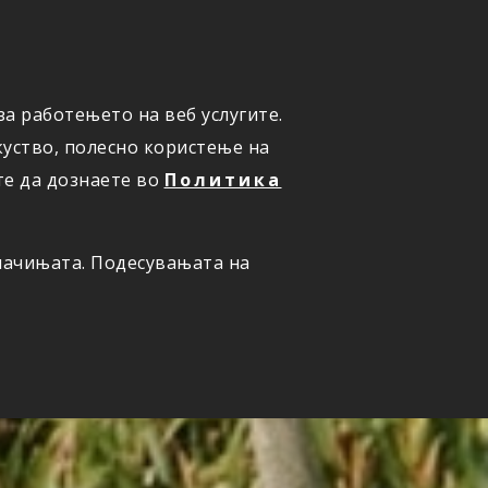
а работењето на веб услугите.
ОНЛАЈН
ПРИЈАВИ ШТЕТА
уство, полесно користење на
те да дознаете во
Политика
олачињата. Подесувањата на