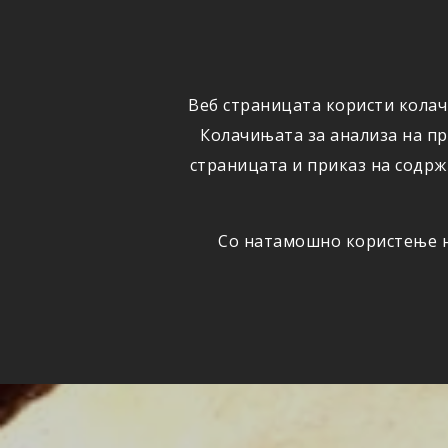
ФИЗИЧКИ
ПРАВНИ
ЛИЦА
ЛИЦА
Веб страницата користи колач
ОСИГУРУВАЊЕ
ШТЕТИ
Колачињата за анализа на п
страницата и приказ на содрж
Со натамошно користење на