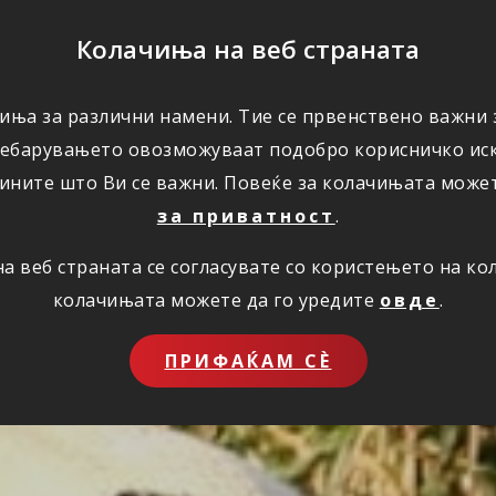
ПОМОШ
Колачиња на веб страната
иња за различни намени. Тие се првенствено важни з
ПОВОЛНОСТИ
КОРИСНО
ЗА НАС
ребарувањето овозможуваат подобро корисничко иск
ините што Ви се важни. Повеќе за колачињата може
за приватност
.
 веб страната се согласувате со користењето на к
колачињата можете да го уредите
овде
.
ПРИФАЌАМ СЀ