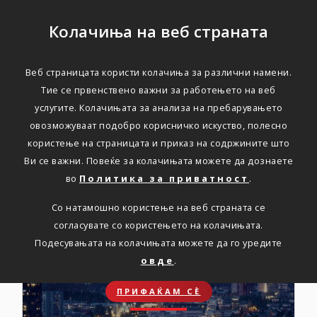
Колачиња на веб страната
Веб страницата користи колачиња за различни намени.
ПОВОЛНОСТИ
Тие се првенствено важни за работењето на веб
услугите. Колачињата за анализа на пребарувањето
Проверете ги бројните
овозможуваат подобро корисничко искуство, полесно
користење на страницата и приказ на содржините што
поволности
Ви се важни. Повеќе за колачињата можете да дознаете
во
Политика за приватност
.
Со натамошно користење на веб страната се
согласувате со користењето на колачињата.
Подесувањата на колачињата можете да го уредите
овде
.
ПРИФАЌАМ СЀ