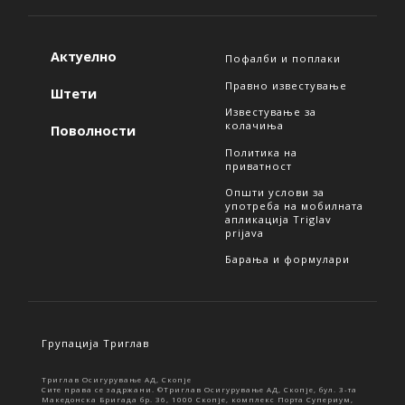
Актуелно
Пофалби и поплаки
Правно известување
Штети
Известување за
колачиња
Поволности
Политика на
приватност
Општи услови за
употреба на мобилната
апликација Triglav
prijava
Барања и формулари
Групација Триглав
Триглав Осигурување АД, Скопје
Сите права се задржани. ©Триглав Осигурување АД, Скопје, бул. 3-та
Македонска Бригада бр. 36, 1000 Скопје, комплекс Порта Супериум,