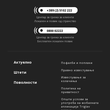
+389 (2) 5102 222
Центар за грижа за клиенти
Локален и повик од странство
0800 02222
Центар за грижа за клиенти
Бесплатен локален повик
Актуелно
Пофалби и поплаки
Правно известување
Штети
Известување за
колачиња
Поволности
Политика на
приватност
Општи услови за
употреба на мобилната
апликација Triglav