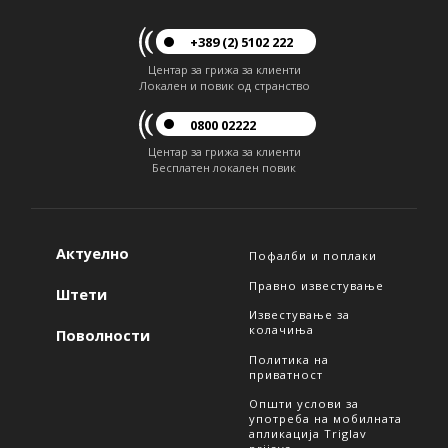
+389 (2) 5102 222
Центар за грижа за клиенти
Локален и повик од странство
0800 02222
Центар за грижа за клиенти
Бесплатен локален повик
Актуелно
Пофалби и поплаки
Правно известување
Штети
Известување за
колачиња
Поволности
Политика на
приватност
Општи услови за
употреба на мобилната
апликација Triglav