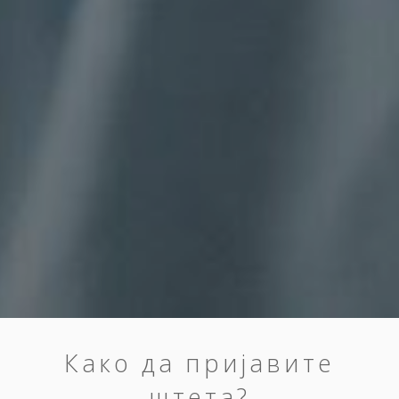
Како да пријавите
штета?