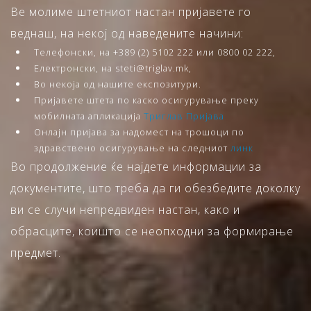
Ве молиме штетниот настан пријавете го
веднаш, на некој од наведените начини:
Телефонски, на +389 (2) 5102 222 или 0800 02 222,
Електронски, на steti@triglav.mk,
Во некоја од нашите експозитури.
Пријавете штета по каско осигурување преку
мобилната апликација
Триглав Пријава
Онлајн пријава за надомест на трошоци по
здравствено осигурување на следниот
линк
Во продолжение ќе најдете информации за
документите, што треба да ги обезбедите доколку
ви се случи непредвиден настан, како и
обрасците, коишто се неопходни за формирање
предмет.