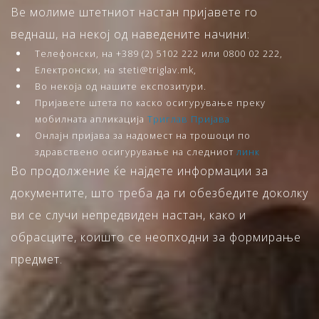
Ве молиме штетниот настан пријавете го
веднаш, на некој од наведените начини:
Телефонски, на +389 (2) 5102 222 или 0800 02 222,
Електронски, на steti@triglav.mk,
Во некоја од нашите експозитури.
Пријавете штета по каско осигурување преку
мобилната апликација
Триглав Пријава
Онлајн пријава за надомест на трошоци по
здравствено осигурување на следниот
линк
Во продолжение ќе најдете информации за
документите, што треба да ги обезбедите доколку
ви се случи непредвиден настан, како и
обрасците, коишто се неопходни за формирање
предмет.