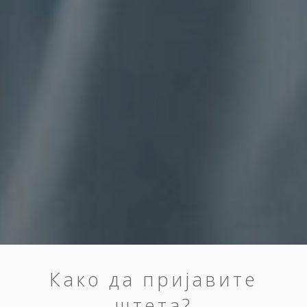
Како да пријавите
штета?