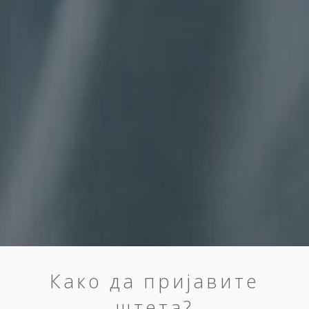
Како да пријавите
штета?