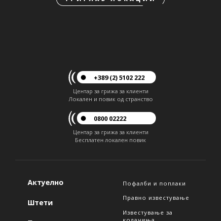
+389 (2) 5102 222
Центар за грижа за клиенти
Локален и повик од странство
0800 02222
Центар за грижа за клиенти
Бесплатен локален повик
Актуелно
Пофалби и поплаки
Правно известување
Штети
Известување за
колачиња