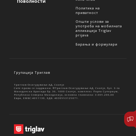
Поволности
Политика на
приватност
Општи услови за
употреба на мобилната
апликација Triglav
prijava
Барања и формулари
Групација Триглав
Триглав Осигурување АД, Скопје
Сите права се задржани. ©Триглав Осигурување АД, Скопје, бул. 3-та
Македонска Бригада бр. 36, 1000 Скопје, комплекс Порта Супериум,
Република Северна Македонија, основна главнина: 3.009.200,00
Евра, ЕМБС:4691130, ЕДБ: 4030993129071.