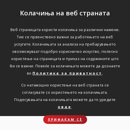
Колачиња на веб страната
Веб страницата користи колачиња за различни намени.
Opozorilo
Тие се првенствено важни за работењето на веб
услугите. Колачињата за анализа на пребарувањето
Nobene najdene vsebine za: ‭triglav.mk/index/vesti/vest/press-
овозможуваат подобро корисничко искуство, полесно
02.06.2025‭
користење на страницата и приказ на содржините што
Ви се важни. Повеќе за колачињата можете да дознаете
во
Политика за приватност
.
Opozorilo
Со натамошно користење на веб страната се
согласувате со користењето на колачињата.
Подесувањата на колачињата можете да го уредите
Nobene najdene vsebine za: ‭triglav.mk/index/vesti/vest/press-
овде
.
02.06.2025‭
ПРИФАЌАМ СЀ