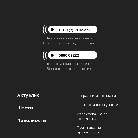
+389 (2) 5102 222
Центар за грижа за клиенти
Локален и повик од странство
0800 02222
Центар за грижа за клиенти
Бесплатен локален повик
Актуелно
Пофалби и поплаки
Правно известување
Штети
Известување за
колачиња
Поволности
Политика на
приватност