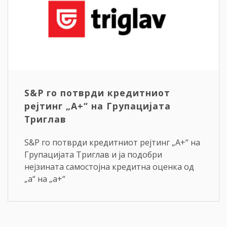
S&P го потврди кредитниот
рејтинг „A+“ на Групацијата
Триглав
S&P го потврди кредитниот рејтинг „A+“ на
Групацијата Триглав и ја подобри
нејзината самостојна кредитна оценка од
„a“ на „a+“