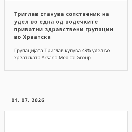
Триглав станува сопственик на
удел во една од водечките
приватни здравствени групации
во Хрватска
Групацијата Триглав купува 49% удел во
хрватската Arsano Medical Group
01. 07. 2026