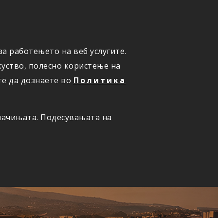
а работењето на веб услугите.
ОНЛАЈН
ПРИЈАВИ ШТЕТА
уство, полесно користење на
те да дознаете во
Политика
олачињата. Подесувањата на
ернет