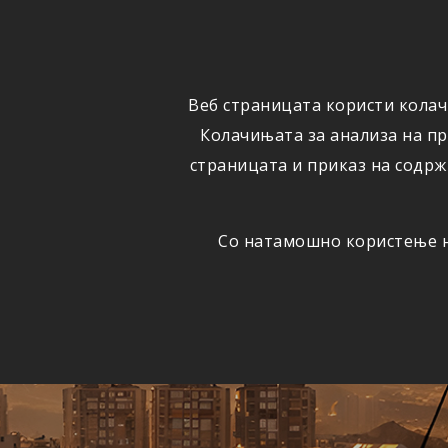
ФИЗИЧКИ
ПРАВНИ
ЛИЦА
ЛИЦА
Веб страницата користи колач
ОСИГУРУВАЊЕ
ШТЕТИ
Колачињата за анализа на п
страницата и приказ на содрж
Со натамошно користење на
Едно
АВТОМОБИЛСКА