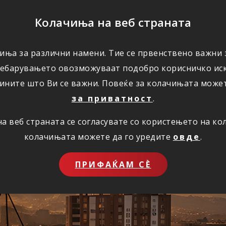
ПОМОШ
Колачиња на веб страната
иња за различни намени. Тие се првенствено важни з
ПОВОЛНОСТИ
КОРИСНО
ЗА НАС
ребарувањето овозможуваат подобро корисничко иск
ините што Ви се важни. Повеќе за колачињата може
за приватност
.
 веб страната се согласувате со користењето на к
ставно преку инт
колачињата можете да го уредите
овде
.
ПРИФАЌАМ СЀ