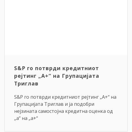
S&P го потврди кредитниот
рејтинг „A+“ на Групацијата
Триглав
S&P го потврди кредитниот рејтинг „A+“ на
Групацијата Триглав и ја подобри
нејзината самостојна кредитна оценка од
„a“ на „a+“