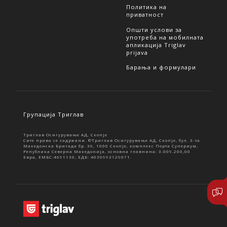
Политика на
приватност
Општи услови за
употреба на мобилната
апликација Triglav
prijava
Барања и формулари
Групација Триглав
Триглав Осигурување АД, Скопје
Сите права се задржани. ©Триглав Осигурување АД, Скопје, бул. 3-та
Македонска Бригада бр. 36, 1000 Скопје, комплекс Порта Супериум,
Република Северна Македонија, основна главнина: 3.009.200,00
Евра, ЕМБС:4691130, ЕДБ: 4030993129071.