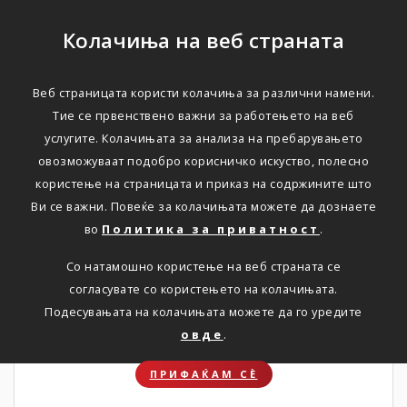
Колачиња на веб страната
Веб страницата користи колачиња за различни намени.
НОВОСТИ
Тие се првенствено важни за работењето на веб
услугите. Колачињата за анализа на пребарувањето
Актуелно
овозможуваат подобро корисничко искуство, полесно
користење на страницата и приказ на содржините што
Ви се важни. Повеќе за колачињата можете да дознаете
Дома
Новости
во
Политика за приватност
.
Со натамошно користење на веб страната се
согласувате со користењето на колачињата.
31. 07. 2026
Подесувањата на колачињата можете да го уредите
овде
.
ПРИФАЌАМ СЀ