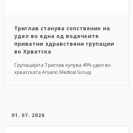
Триглав станува сопственик на
удел во една од водечките
приватни здравствени групации
во Хрватска
Групацијата Триглав купува 49% удел во
хрватската Arsano Medical Group
01. 07. 2026