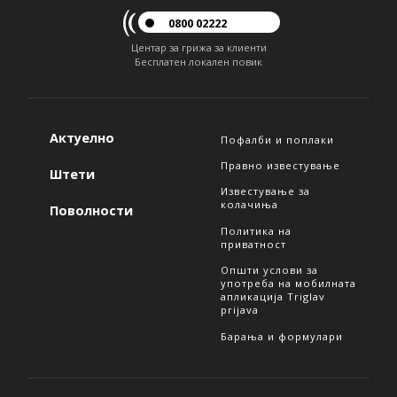
0800 02222
Центар за грижа за клиенти
Бесплатен локален повик
Актуелно
Пофалби и поплаки
Правно известување
Штети
Известување за
колачиња
Поволности
Политика на
приватност
Општи услови за
употреба на мобилната
апликација Triglav
prijava
Барања и формулари