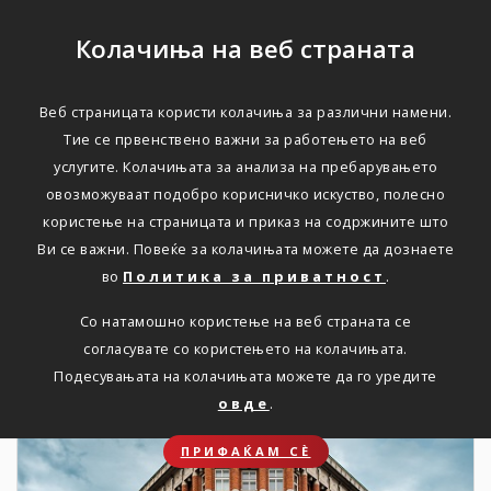
Колачиња на веб страната
Веб страницата користи колачиња за различни намени.
НОВОСТИ
Тие се првенствено важни за работењето на веб
услугите. Колачињата за анализа на пребарувањето
Актуелно
овозможуваат подобро корисничко искуство, полесно
користење на страницата и приказ на содржините што
Ви се важни. Повеќе за колачињата можете да дознаете
Дома
Новости
во
Политика за приватност
.
Со натамошно користење на веб страната се
согласувате со користењето на колачињата.
06. 03. 2024
Подесувањата на колачињата можете да го уредите
овде
.
ПРИФАЌАМ СЀ