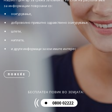
Нашиот центар за грижа за клиенти ви стои на располагање
за информации поврзани со:
осигурување,
доброволно приватно здравствено осигурување,
штети,
наплата,
и други информаци за кои имате интерес
ПОВЕЌЕ
БЕСПЛАТЕН ПОВИК ВО ЗЕМЈАТА:
0800 02222