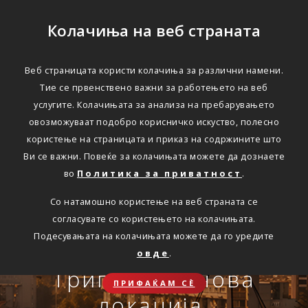
Колачиња на веб страната
Веб страницата користи колачиња за различни намени.
Тие се првенствено важни за работењето на веб
Едноставно преку
услугите. Колачињата за анализа на пребарувањето
интернет
овозможуваат подобро корисничко искуство, полесно
користење на страницата и приказ на содржините што
Ви се важни. Повеќе за колачињата можете да дознаете
во
Политика за приватност
.
АВТОМОБИЛСКА ОДГОВОРНОСТ
Со натамошно користење на веб страната се
Oнлајн обнова на осигурување.
согласувате со користењето на колачињата.
Онлајн пријава на
Подесувањата на колачињата можете да го уредите
Travel Smart и Travel
овде
.
ПОВЕЌЕ
СКЛУЧИ
осигурен случај преку
Сѐ ќе биде во ред
Триглав на нова
Smart Plus
ПРИФАЌАМ СЀ
OneID
локација.
ЗДРАВСТВЕНО ПАТНИЧКО
Совет, информација или инспирација за секоја животна