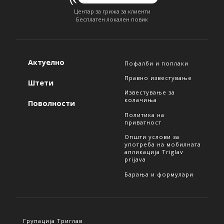
Центар за грижа за клиенти
Бесплатен локален повик
Актуелно
Пофалби и поплаки
Правно известување
Штети
Известување за
колачиња
Поволности
Политика на
приватност
Општи услови за
употреба на мобилната
апликација Triglav
prijava
Барања и формулари
Групација Триглав