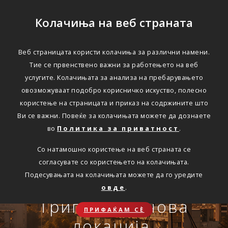
Колачиња на веб страната
Веб страницата користи колачиња за различни намени.
Тие се првенствено важни за работењето на веб
Едноставно преку
услугите. Колачињата за анализа на пребарувањето
интернет
овозможуваат подобро корисничко искуство, полесно
користење на страницата и приказ на содржините што
Ви се важни. Повеќе за колачињата можете да дознаете
во
Политика за приватност
.
АВТОМОБИЛСКА ОДГОВОРНОСТ
Со натамошно користење на веб страната се
Oнлајн обнова на осигурување.
согласувате со користењето на колачињата.
Онлајн пријава на
Подесувањата на колачињата можете да го уредите
Travel Smart и Travel
овде
.
ПОВЕЌЕ
СКЛУЧИ
осигурен случај преку
Сѐ ќе биде во ред
Триглав на нова
Smart Plus
ПРИФАЌАМ СЀ
OneID
локација.
ЗДРАВСТВЕНО ПАТНИЧКО
Совет, информација или инспирација за секоја животна