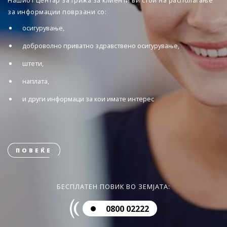
Нашиот центар за грижа за клиенти ви стои на располагање
за информации поврзани со:
осигурување,
доброволно приватно здравствено осигурување,
штети,
наплата,
и други информаци за кои имате интерес
ПОВЕЌЕ
БЕСПЛАТЕН ПОВИК ВО ЗЕМЈАТА:
0800 02222