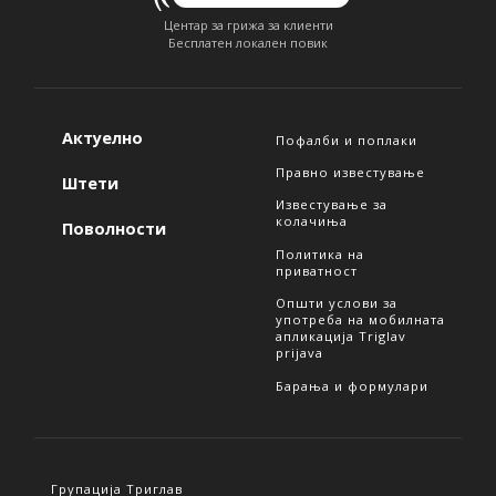
Центар за грижа за клиенти
Бесплатен локален повик
Актуелно
Пофалби и поплаки
Правно известување
Штети
Известување за
колачиња
Поволности
Политика на
приватност
Општи услови за
употреба на мобилната
апликација Triglav
prijava
Барања и формулари
Групација Триглав