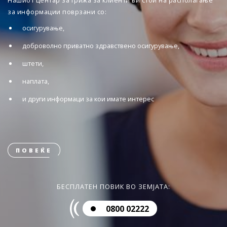
Нашиот центар за грижа за клиенти ви стои на располагање
за информации поврзани со:
осигурување,
доброволно приватно здравствено осигурување,
штети,
наплата,
и други информаци за кои имате интерес
ПОВЕЌЕ
БЕСПЛАТЕН ПОВИК ВО ЗЕМЈАТА:
0800 02222