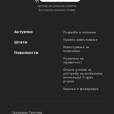
Центар за грижа за клиенти
Бесплатен локален повик
Актуелно
Пофалби и поплаки
Правно известување
Штети
Известување за
колачиња
Поволности
Политика на
приватност
Општи услови за
употреба на мобилната
апликација Triglav
prijava
Барања и формулари
Групација Триглав