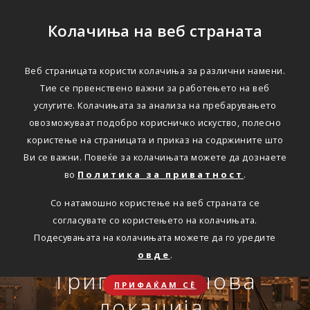
Колачиња на веб страната
Веб страницата користи колачиња за различни намени.
Тие се првенствено важни за работењето на веб
Едноставно преку
услугите. Колачињата за анализа на пребарувањето
интернет
овозможуваат подобро корисничко искуство, полесно
користење на страницата и приказ на содржините што
Ви се важни. Повеќе за колачињата можете да дознаете
во
Политика за приватност
.
АВТОМОБИЛСКА ОДГОВОРНОСТ
Со натамошно користење на веб страната се
Oнлајн обнова на осигурување.
согласувате со користењето на колачињата.
Онлајн пријава на
Подесувањата на колачињата можете да го уредите
Travel Smart и Travel
овде
.
ПОВЕЌЕ
СКЛУЧИ
осигурен случај преку
Сѐ ќе биде во ред
Триглав на нова
Smart Plus
ПРИФАЌАМ СЀ
OneID
локација.
ЗДРАВСТВЕНО ПАТНИЧКО
Совет, информација или инспирација за секоја животна