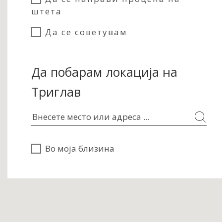
штета
Да се советувам
Да побарам локација на
Триглав
Во моја близина