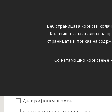
ФИЗИЧКИ
ПРАВНИ
ЛИЦА
ЛИЦА
Веб страницата користи колач
ОСИГУРУВАЊЕ
ШТЕТИ
Колачињата за анализа на п
страницата и приказ на содрж
Со натамошно користење на
Сакам...
Да склучам осигурување
Да пријавам штета
Да се направи процена на