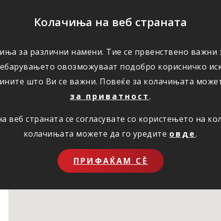
ПОМОШ
Колачиња на веб страната
иња за различни намени. Тие се првенствено важни з
ПОВОЛНОСТИ
КОРИСНО
ЗА НАС
ребарувањето овозможуваат подобро корисничко иск
ините што Ви се важни. Повеќе за колачињата може
за приватност
.
 веб страната се согласувате со користењето на к
колачињата можете да го уредите
овде
.
ПРИФАЌАМ СЀ