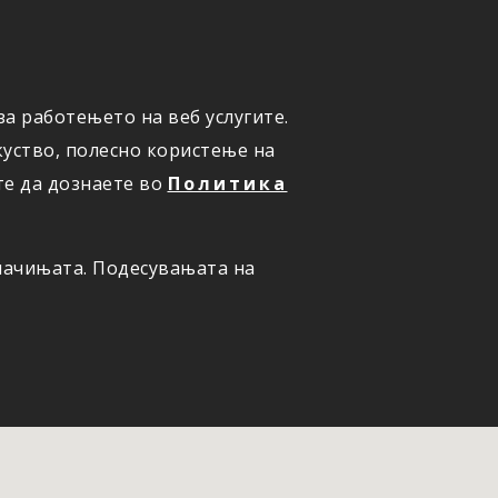
а работењето на веб услугите.
ОНЛАЈН
ПРИЈАВИ ШТЕТА
уство, полесно користење на
те да дознаете во
Политика
олачињата. Подесувањата на