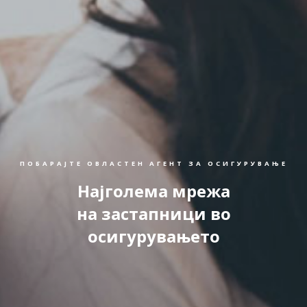
ПОБАРАЈТЕ ОВЛАСТЕН АГЕНТ ЗА ОСИГУРУВАЊЕ
Најголема мрежа
на застапници во
осигурувањето