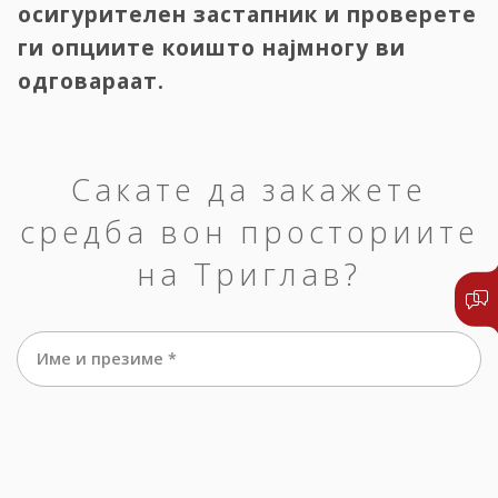
осигурителен застапник и проверете
ги опциите коишто најмногу ви
одговараат.
Сакате да закажете
средба вон просториите
на Триглав?
Име и презиме *
е-маил *