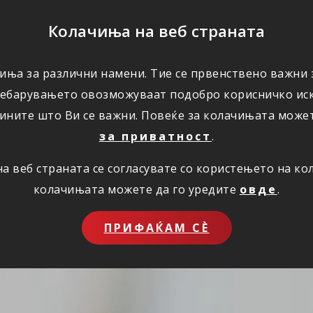
ПОМОШ
Колачиња на веб страната
иња за различни намени. Тие се првенствено важни з
ПОВОЛНОСТИ
КОРИСНО
ЗА НАС
ребарувањето овозможуваат подобро корисничко иск
ините што Ви се важни. Повеќе за колачињата може
за приватност
.
 веб страната се согласувате со користењето на к
колачињата можете да го уредите
овде
.
ПРИФАЌАМ СЀ