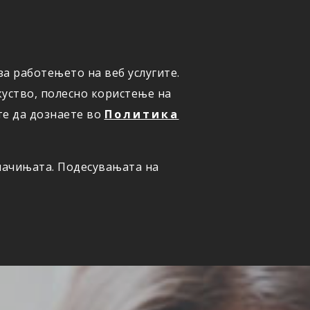
а работењето на веб услугите.
ОНЛАЈН
ПРИЈАВИ ШТЕТА
уство, полесно користење на
те да дознаете во
Политика
олачињата. Подесувањата на