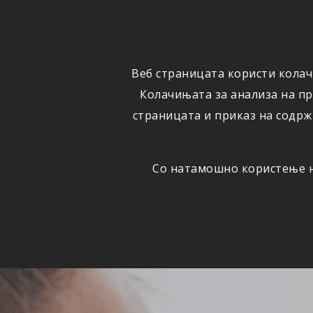
ФИЗИЧКИ
ПРАВНИ
ЛИЦА
ЛИЦА
Веб страницата користи колач
ОСИГУРУВАЊЕ
ШТЕТИ
Колачињата за анализа на п
страницата и приказ на содрж
Со натамошно користење на