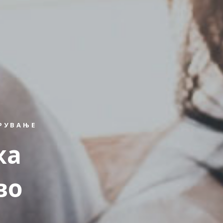
УРУВАЊЕ
жа
во