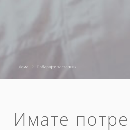
Дома
Побарајте застапник
Имате потре