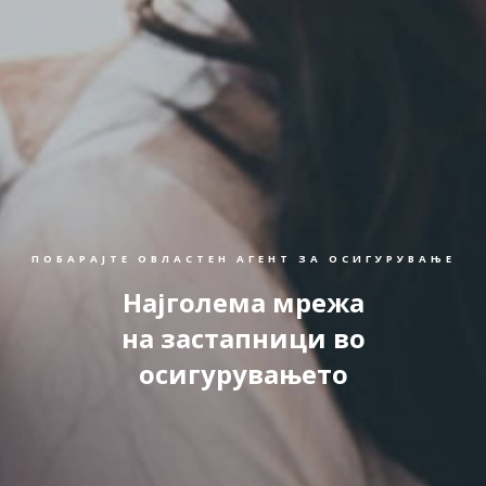
ПОБАРАЈТЕ ОВЛАСТЕН АГЕНТ ЗА ОСИГУРУВАЊЕ
Најголема мрежа
на застапници во
осигурувањето