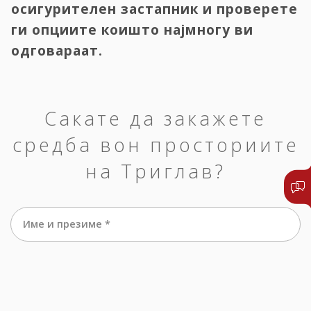
осигурителен застапник и проверете
ги опциите коишто најмногу ви
одговараат.
Сакате да закажете
средба вон просториите
на Триглав?
Име и презиме *
е-маил *