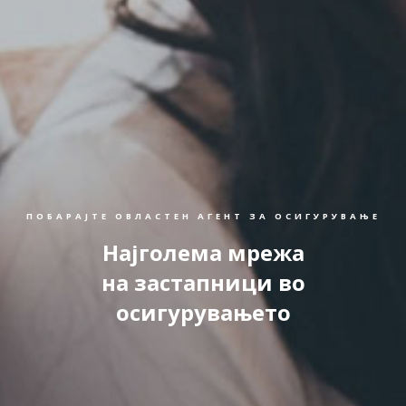
ПОБАРАЈТЕ ОВЛАСТЕН АГЕНТ ЗА ОСИГУРУВАЊЕ
Најголема мрежа
на застапници во
осигурувањето