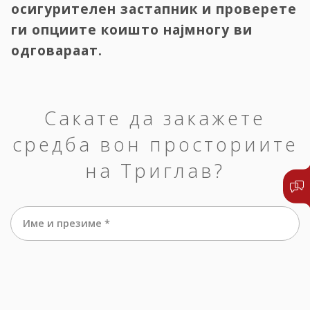
осигурителен застапник и проверете
ги опциите коишто најмногу ви
одговараат.
Сакате да закажете
средба вон просториите
на Триглав?
Име и презиме *
е-маил *