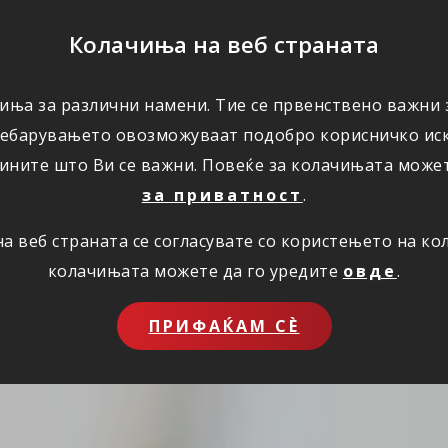
ПОМОШ
Колачиња на веб страната
иња за различни намени. Тие се првенствено важни з
ПОВОЛНОСТИ
КОРИСНО
ЗА НАС
ребарувањето овозможуваат подобро корисничко иск
ините што Ви се важни. Повеќе за колачињата може
за приватност
.
 веб страната се согласувате со користењето на к
колачињата можете да го уредите
овде
.
ПРИФАЌАМ СЀ