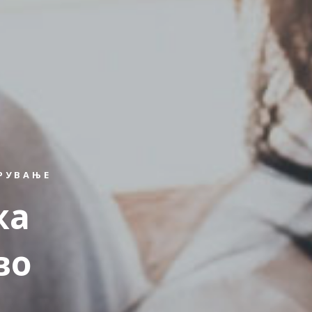
УРУВАЊЕ
жа
во