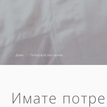
Дома
Побарајте застапник
Имате потре