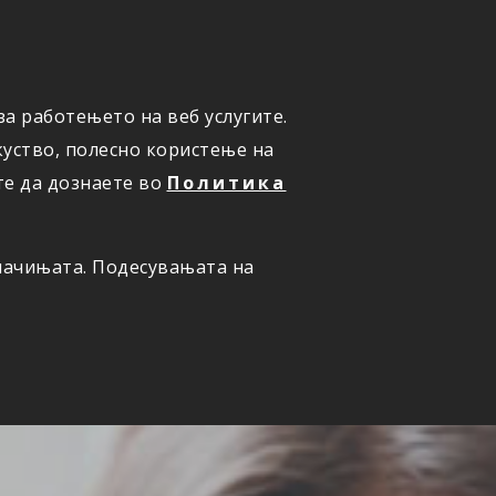
а работењето на веб услугите.
ОНЛАЈН
ПРИЈАВИ ШТЕТА
уство, полесно користење на
те да дознаете во
Политика
олачињата. Подесувањата на