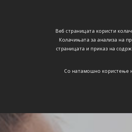
ФИЗИЧКИ
ПРАВНИ
ЛИЦА
ЛИЦА
Веб страницата користи колач
ОСИГУРУВАЊЕ
ШТЕТИ
Колачињата за анализа на п
страницата и приказ на содрж
Со натамошно користење на