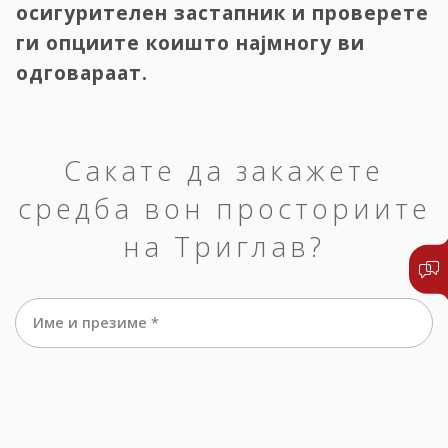
осигурителен застапник и проверете
ги опциите коишто најмногу ви
одговараат.
Сакате да закажете
средба вон просториите
на Триглав?
Име и презиме *
е-маил *