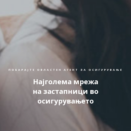
ПОБАРАЈТЕ ОВЛАСТЕН АГЕНТ ЗА ОСИГУРУВАЊЕ
Најголема мрежа
на застапници во
осигурувањето