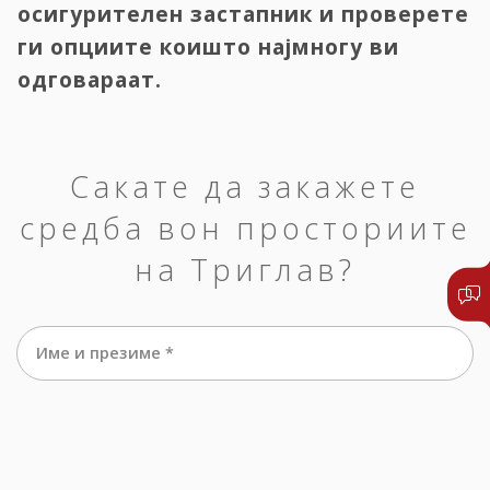
осигурителен застапник и проверете
ги опциите коишто најмногу ви
одговараат.
Сакате да закажете
средба вон просториите
на Триглав?
Име и презиме *
е-маил *