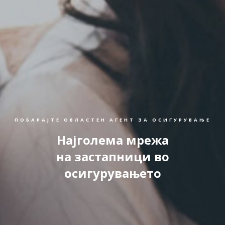
ПОБАРАЈТЕ ОВЛАСТЕН АГЕНТ ЗА ОСИГУРУВАЊЕ
Најголема мрежа
на застапници во
осигурувањето