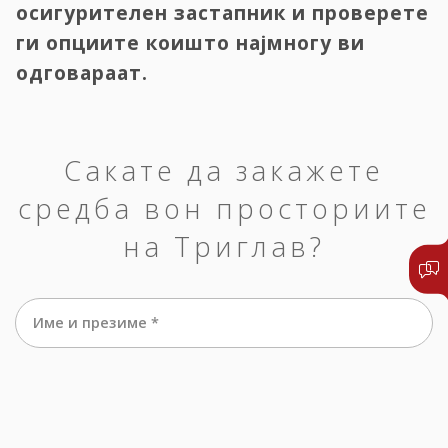
осигурителен застапник и проверете
ги опциите коишто најмногу ви
одговараат.
Сакате да закажете
средба вон просториите
на Триглав?
Име и презиме *
е-маил *