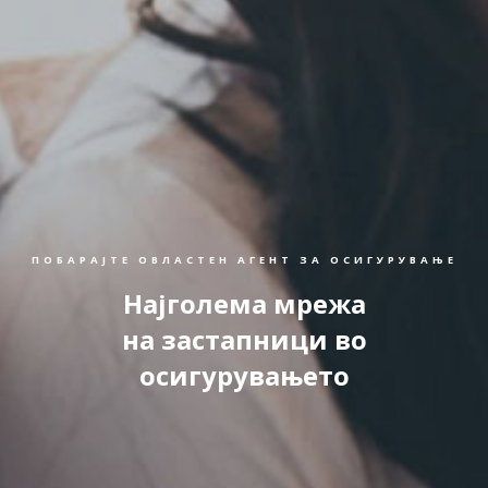
ПОБАРАЈТЕ ОВЛАСТЕН АГЕНТ ЗА ОСИГУРУВАЊЕ
Најголема мрежа
на застапници во
осигурувањето