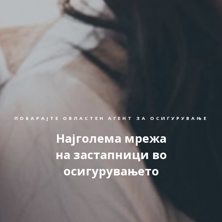
ПОБАРАЈТЕ ОВЛАСТЕН АГЕНТ ЗА ОСИГУРУВАЊЕ
Најголема мрежа
на застапници во
осигурувањето