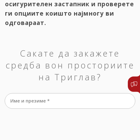
осигурителен застапник и проверете
ги опциите коишто најмногу ви
одговараат.
Сакате да закажете
средба вон просториите
на Триглав?
Име и презиме *
е-маил *