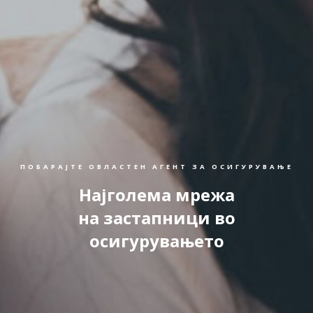
ПОБАРАЈТЕ ОВЛАСТЕН АГЕНТ ЗА ОСИГУРУВАЊЕ
Најголема мрежа
на застапници во
осигурувањето