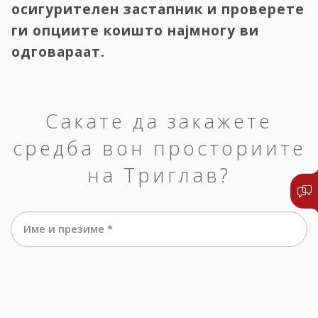
осигурителен застапник и проверете
ги опциите коишто најмногу ви
одговараат.
Сакате да закажете
средба вон просториите
на Триглав?
Име и презиме *
е-маил *