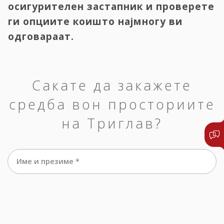
осигурителен застапник и проверете
ги опциите коишто најмногу ви
одговараат.
Сакате да закажете
средба вон просториите
на Триглав?
Име и презиме *
е-маил *