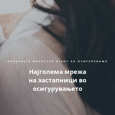
ПОБАРАЈТЕ ОВЛАСТЕН АГЕНТ ЗА ОСИГУРУВАЊЕ
Најголема мрежа
на застапници во
осигурувањето