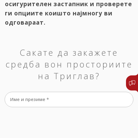
осигурителен застапник и проверете
ги опциите коишто најмногу ви
одговараат.
Сакате да закажете
средба вон просториите
на Триглав?
Име и презиме *
е-маил *