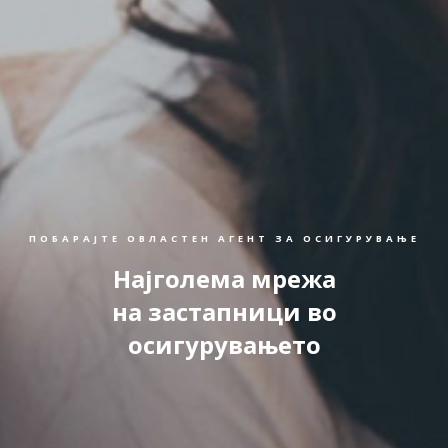
ПОБАРАЈТЕ ОВЛАСТЕН АГЕНТ ЗА ОСИГУРУВАЊЕ
Најголема мрежа
на застапници во
осигурувањето