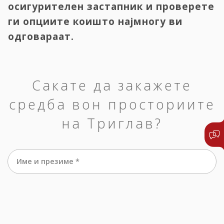
осигурителен застапник и проверете
ги опциите коишто најмногу ви
одговараат.
Сакате да закажете
средба вон просториите
на Триглав?
Име и презиме *
е-маил *