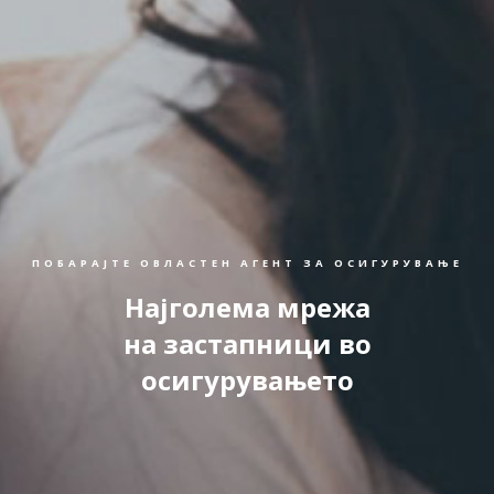
ПОБАРАЈТЕ ОВЛАСТЕН АГЕНТ ЗА ОСИГУРУВАЊЕ
Најголема мрежа
на застапници во
осигурувањето