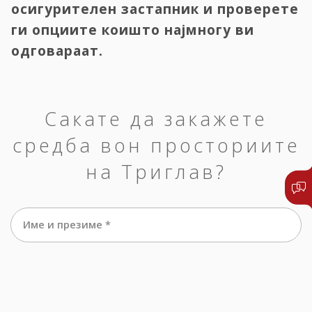
осигурителен застапник и проверете
ги опциите коишто најмногу ви
одговараат.
Сакате да закажете
средба вон просториите
на Триглав?
Име и презиме *
е-маил *