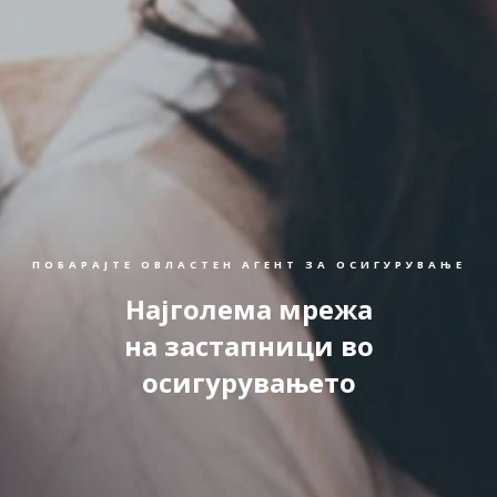
ПОБАРАЈТЕ ОВЛАСТЕН АГЕНТ ЗА ОСИГУРУВАЊЕ
Најголема мрежа
на застапници во
осигурувањето