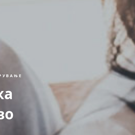
УРУВАЊЕ
жа
во