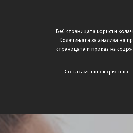
ФИЗИЧКИ
ПРАВНИ
ЛИЦА
ЛИЦА
Веб страницата користи колач
ОСИГУРУВАЊЕ
ШТЕТИ
Колачињата за анализа на п
страницата и приказ на содрж
Со натамошно користење на