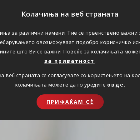
ПОМОШ
Колачиња на веб страната
иња за различни намени. Тие се првенствено важни з
ПОВОЛНОСТИ
КОРИСНО
ЗА НАС
ребарувањето овозможуваат подобро корисничко иск
ините што Ви се важни. Повеќе за колачињата може
за приватност
.
 веб страната се согласувате со користењето на к
колачињата можете да го уредите
овде
.
ПРИФАЌАМ СЀ