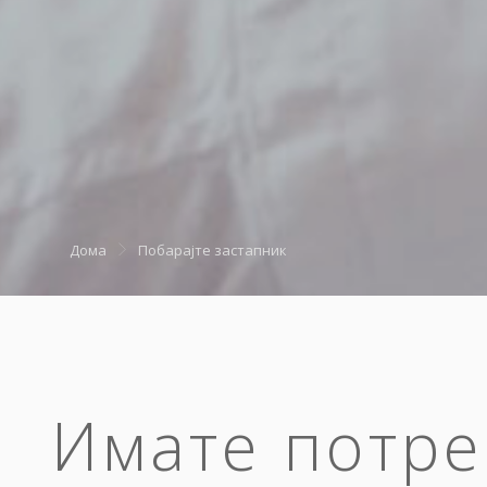
Дома
Побарајте застапник
Имате потре