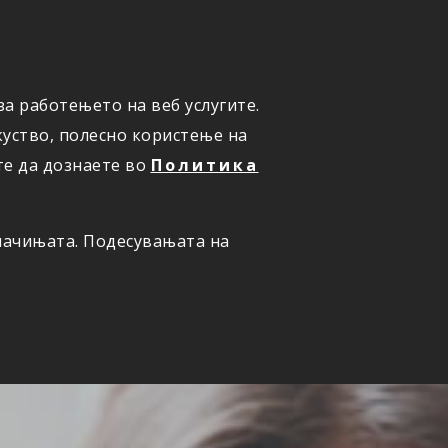
а работењето на веб услугите.
ОНЛАЈН
ПРИЈАВИ ШТЕТА
уство, полесно користење на
те да дознаете во
Политика
олачињата. Подесувањата на