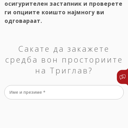
осигурителен застапник и проверете
ги опциите коишто најмногу ви
одговараат.
Сакате да закажете
средба вон просториите
на Триглав?
Име и презиме *
е-маил *