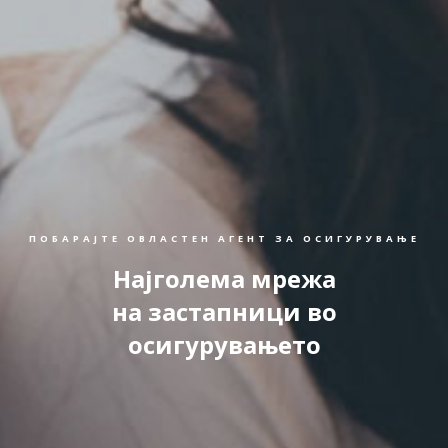
ПОБАРАЈТЕ ОВЛАСТЕН АГЕНТ ЗА ОСИГУРУВАЊЕ
Најголема мрежа
на застапници во
осигурувањето