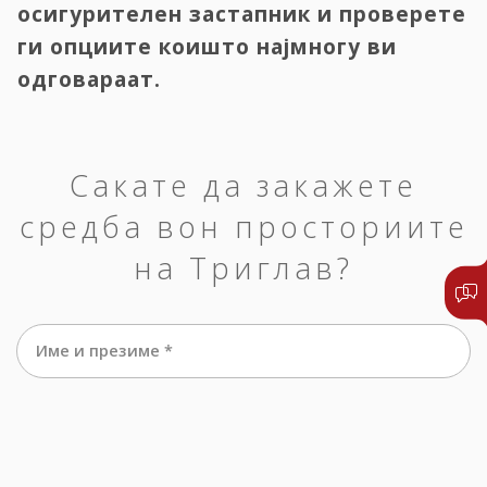
осигурителен застапник и проверете
ги опциите коишто најмногу ви
одговараат.
Сакате да закажете
средба вон просториите
на Триглав?
Име и презиме *
е-маил *