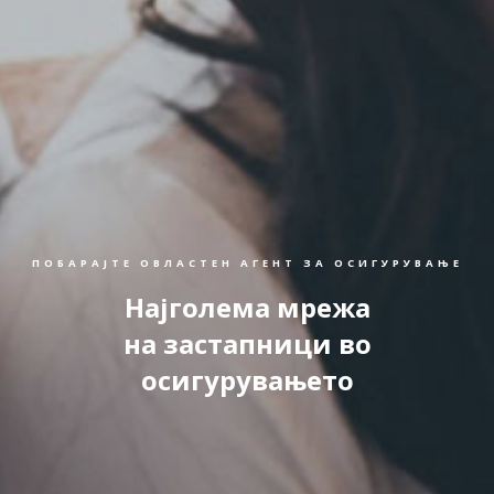
ПОБАРАЈТЕ ОВЛАСТЕН АГЕНТ ЗА ОСИГУРУВАЊЕ
Најголема мрежа
на застапници во
осигурувањето