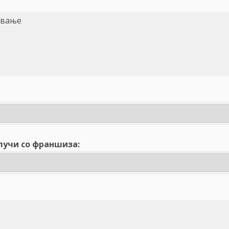
ување
лучи со франшиза: