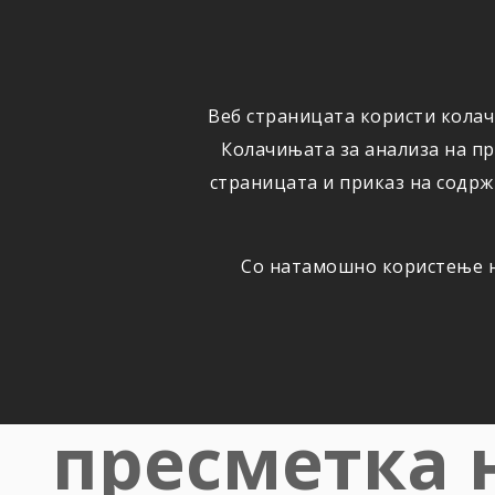
ФИЗИЧКИ
ПРАВНИ
ЛИЦА
ЛИЦА
Веб страницата користи колач
ОСИГУРУВАЊЕ
ШТЕТИ
Колачињата за анализа на п
страницата и приказ на содрж
Со натамошно користење на
ДОБРОВОЛНО ПРИВАТНО ЗДРАВСТВЕНО О
Направете
пресметка 