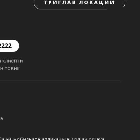
ТРИГЛАВ ЛОКАЦИИ
2222
а клиенти
ен повик
ња
а на мобилната апликација Triglav prijava