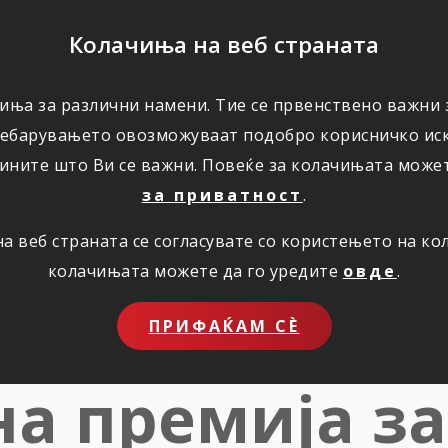
ПОМОШ
Колачиња на веб страната
иња за различни намени. Тие се првенствено важни з
ПОВОЛНОСТИ
КОРИСНО
ЗА НАС
ребарувањето овозможуваат подобро корисничко иск
ините што Ви се важни. Повеќе за колачињата може
за приватност
.
 веб страната се согласувате со користењето на к
колачињата можете да го уредите
овде
.
СИГУРУВАЊЕ
 информатив
ПРИФАЌАМ СЀ
на премија за