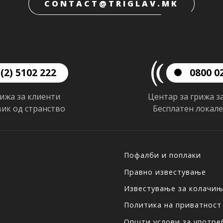
CONTACT@TRIGLAV.MK
(2) 5102 222
0800 0
рижа за клиенти
Центар за грижа з
вик од странство
Бесплатен локал
Пофалби и поплаки
Правно известување
Известување за колачи
Политика на приватност
Општи услови за употреб