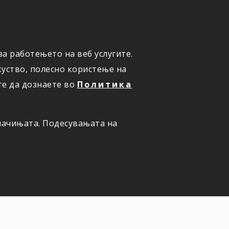
а работењето на веб услугите.
ОНЛАЈН
ПРИЈАВИ ШТЕТА
уство, полесно користење на
те да дознаете во
Политика
олачињата. Подесувањата на
на