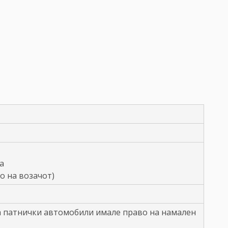
а
о на возачот)
а патнички автомобили имале право на намален