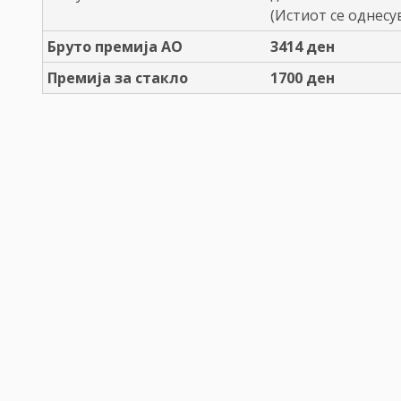
(Истиот се однесу
Бруто премија АО
3414
ден
Премија за стакло
1700
ден