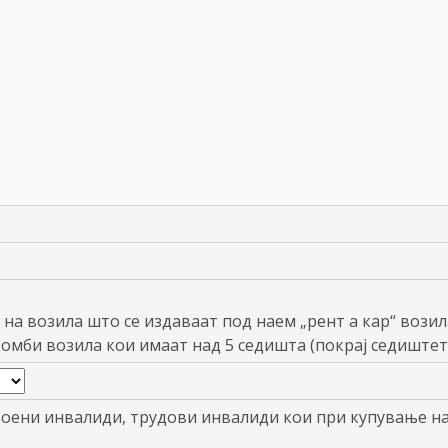
 на возила што се издаваат под наем „рент а кар“ возил
комби возила кои имаат над 5 седишта (покрај седиштет
воени инвалиди, трудови инвалиди кои при купување н