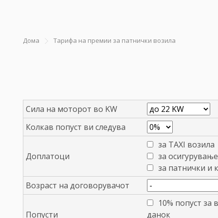
Дома
Тарифа на премии за патнички возила
Сила на моторот во KW
Колкав попуст ви следува
за TAXI возила
Доплатоци
за осигурување
за патнички и 
Возраст на договорувачот
10% попуст за 
Попусти
данок