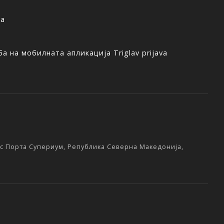
ња
а на мобилната апликација Triglav prijava
екс Порта Супериум, Република Северна Македонија,