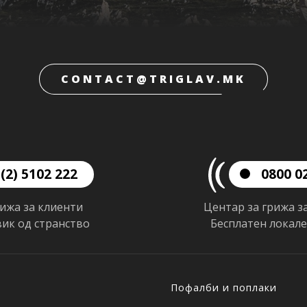
CONTACT@TRIGLAV.MK
(2) 5102 222
0800 0
рижа за клиенти
Центар за грижа з
вик од странство
Бесплатен локал
Пофалби и поплаки