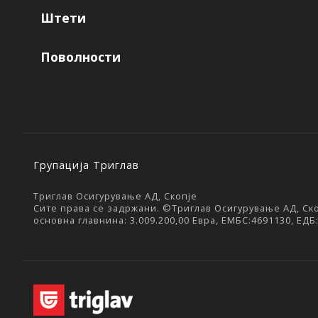
Штети
Поволности
Групација Триглав
Триглав Осигурување АД, Скопје
Сите права се задржани. ©Триглав Осигурување АД, Скоп
основна главнина: 3.009.200,00 Евра, ЕМБС:4691130, ЕДБ