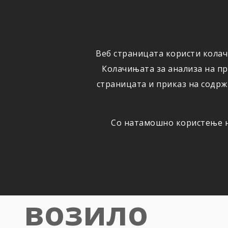
ФИЗИЧКИ
ПРАВНИ
ЛИЦА
ЛИЦА
Веб страницата користи колач
ОСИГУРУВАЊЕ
ШТЕТИ
Колачињата за анализа на п
страницата и приказ на содрж
Со натамошно користење на
АВТОМОБИЛСКА ОДГОВОРНОСТ
Пресметајт
возило