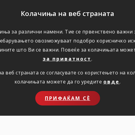
ПОМОШ
Колачиња на веб страната
иња за различни намени. Тие се првенствено важни з
ПОВОЛНОСТИ
КОРИСНО
ЗА НАС
ребарувањето овозможуваат подобро корисничко иск
ините што Ви се важни. Повеќе за колачињата може
за приватност
.
 веб страната се согласувате со користењето на к
колачињата можете да го уредите
овде
.
е премија за
ПРИФАЌАМ СЀ