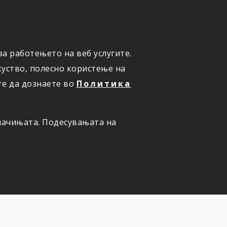
а работењето на веб услугите.
ОНЛАЈН
ПРИЈАВИ ШТЕТА
уство, полесно користење на
те да дознаете во
Политика
олачињата. Подесувањата на
 вашето