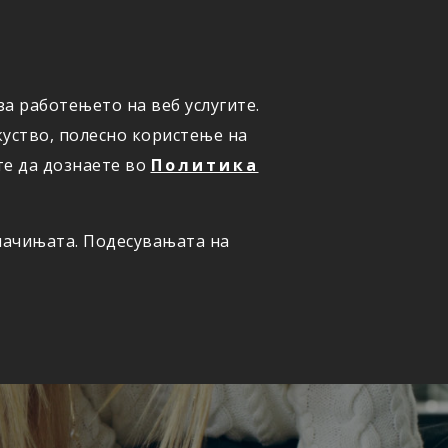
а работењето на веб услугите.
ОНЛАЈН
ПРИЈАВИ ШТЕТА
уство, полесно користење на
те да дознаете во
Политика
олачињата. Подесувањата на