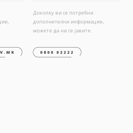
Доколку ви се потребни
ции,
дополнителни информации,
можете да ни се јавите.
V.MK
0800 02222