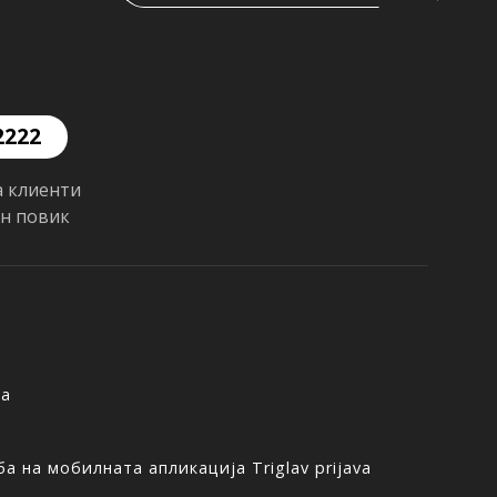
2222
а клиенти
ен повик
ња
а на мобилната апликација Triglav prijava