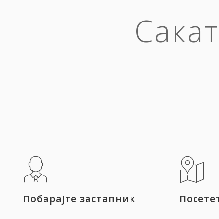
Сакат
Побарајте застапник
Посете