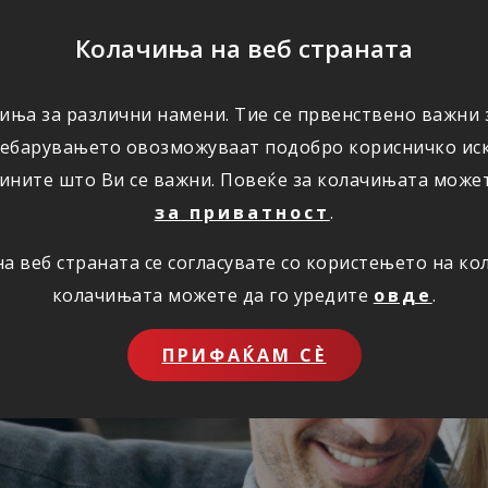
ПОМОШ
Колачиња на веб страната
иња за различни намени. Тие се првенствено важни з
ПОВОЛНОСТИ
КОРИСНО
ЗА НАС
ребарувањето овозможуваат подобро корисничко иск
ините што Ви се важни. Повеќе за колачињата може
за приватност
.
 веб страната се согласувате со користењето на к
колачињата можете да го уредите
овде
.
ПРИФАЌАМ СЀ