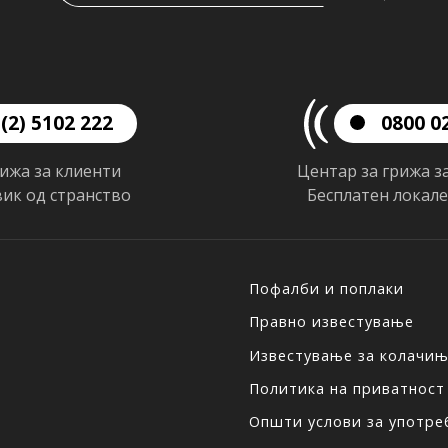
(2) 5102 222
0800 0
рижа за клиенти
Центар за грижа з
вик од странство
Бесплатен локал
Пофалби и поплаки
Правно известување
Известување за колачи
Политика на приватност
Општи услови за употреб