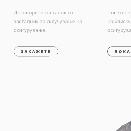
Договорете состанок со
Посетете
застапник за склучување на
најблиску
осигурување.
осигурув
ЗАКАЖЕТЕ
ЛОК