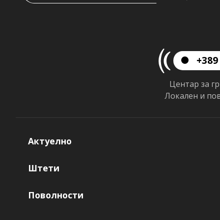
+389 
Центар за г
Локален и по
Актуелно
Штети
Поволности