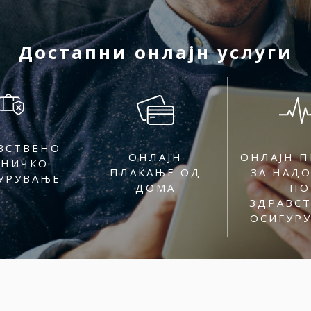
Достапни онлајн услуги
ВСТВЕНО
ОНЛАЈН
ОНЛАЈН П
ТНИЧКО
ПЛАЌАЊЕ ОД
ЗА НАД
УРУВАЊЕ
ДОМА
ПО
ЗДРАВС
ОСИГУР