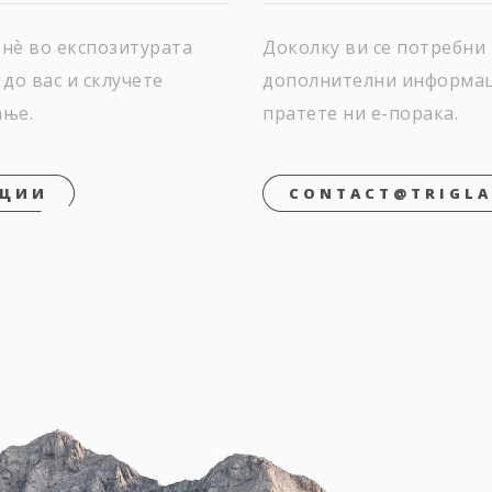
 нѐ во експозитурата
Доколку ви се потребни
 до вас и склучете
дополнителни информа
ање.
пратете ни е-порака.
АЦИИ
CONTACT@TRIGLA