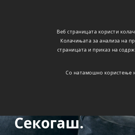
ФИЗИЧКИ
ПРАВНИ
ЛИЦА
ЛИЦА
Веб страницата користи колач
ОСИГУРУВАЊЕ
ШТЕТИ
Колачињата за анализа на п
страницата и приказ на содрж
Со натамошно користење на
ОНЛАЈН
Секаде.
Секогаш.