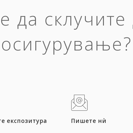
е да склучите
осигурување?
те експозитура
Пишете нѝ