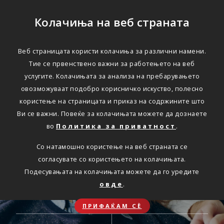
Колачиња на веб страната
ОНЛАЈН
Веб страницата користи колачиња за различни намени.
Секаде.
Тие се првенствено важни за работењето на веб
услугите. Колачињата за анализа на пребарувањето
Секогаш.
овозможуваат подобро корисничко искуство, полесно
користење на страницата и приказ на содржините што
Достапни онлајн услуги
Ви се важни. Повеќе за колачињата можете да дознаете
во
Политика за приватност
.
Со натамошно користење на веб страната се
согласувате со користењето на колачињата.
Подесувањата на колачињата можете да го уредите
ОБНОВА НА
ЗДРАВСТВЕНО
овде
.
АВТОМОБИЛСКО
ПАТНИЧКО
ОСИГУРУВАЊЕ
ОСИГУРУВАЊЕ
ПРИФАЌАМ СЀ