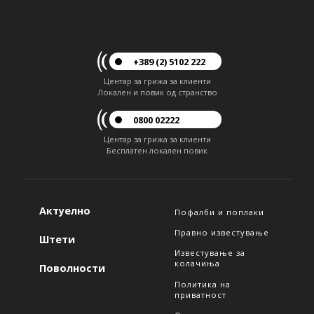
+389 (2) 5102 222
Центар за грижа за клиенти
Локален и повик од странство
0800 02222
Центар за грижа за клиенти
Бесплатен локален повик
Актуелно
Пофалби и поплаки
Правно известување
Штети
Известување за
колачиња
Поволности
Политика на
приватност