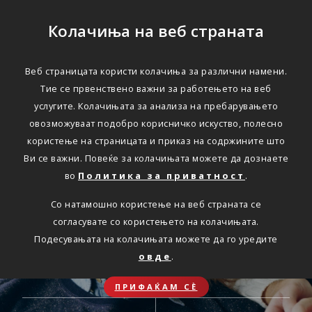
Колачиња на веб страната
ОНЛАЈН
Веб страницата користи колачиња за различни намени.
Секаде.
Тие се првенствено важни за работењето на веб
услугите. Колачињата за анализа на пребарувањето
Секогаш.
овозможуваат подобро корисничко искуство, полесно
користење на страницата и приказ на содржините што
Достапни онлајн услуги
Ви се важни. Повеќе за колачињата можете да дознаете
во
Политика за приватност
.
Со натамошно користење на веб страната се
согласувате со користењето на колачињата.
Подесувањата на колачињата можете да го уредите
ОБНОВА НА
ЗДРАВСТВЕНО
овде
.
АВТОМОБИЛСКО
ПАТНИЧКО
ОСИГУРУВАЊЕ
ОСИГУРУВАЊЕ
ПРИФАЌАМ СЀ