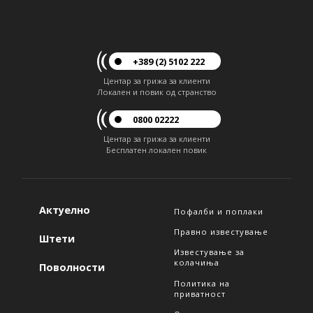
+389 (2) 5102 222
Центар за грижа за клиенти
Локален и повик од странство
0800 02222
Центар за грижа за клиенти
Бесплатен локален повик
Актуелно
Пофалби и поплаки
Правно известување
Штети
Известување за
колачиња
Поволности
Политика на
приватност