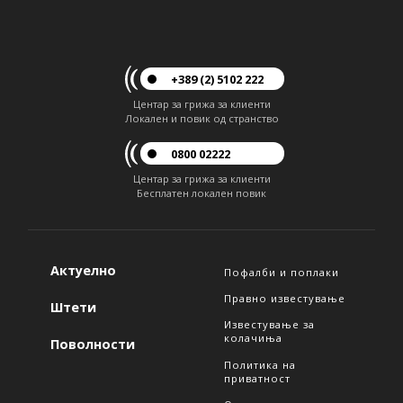
+389 (2) 5102 222
Центар за грижа за клиенти
Локален и повик од странство
0800 02222
Центар за грижа за клиенти
Бесплатен локален повик
Актуелно
Пофалби и поплаки
Правно известување
Штети
Известување за
колачиња
Поволности
Политика на
приватност