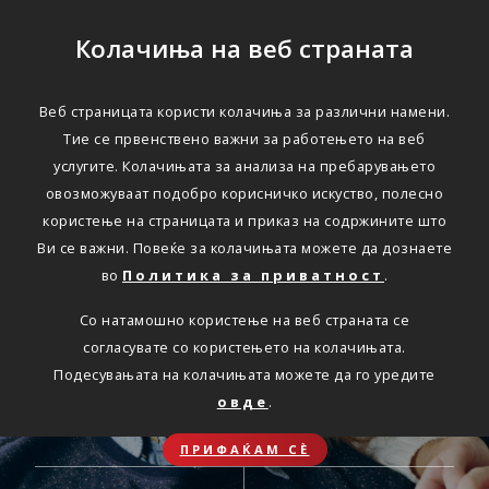
Колачиња на веб страната
ОНЛАЈН
Веб страницата користи колачиња за различни намени.
Секаде.
Тие се првенствено важни за работењето на веб
услугите. Колачињата за анализа на пребарувањето
Секогаш.
овозможуваат подобро корисничко искуство, полесно
користење на страницата и приказ на содржините што
Достапни онлајн услуги
Ви се важни. Повеќе за колачињата можете да дознаете
во
Политика за приватност
.
Со натамошно користење на веб страната се
согласувате со користењето на колачињата.
Подесувањата на колачињата можете да го уредите
ОБНОВА НА
ЗДРАВСТВЕНО
овде
.
АВТОМОБИЛСКО
ПАТНИЧКО
ОСИГУРУВАЊЕ
ОСИГУРУВАЊЕ
ПРИФАЌАМ СЀ