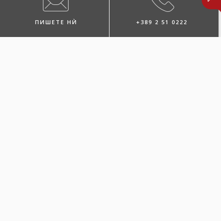
ПИШЕТЕ НЍ
+389 2 51 0222
ПОБАРАЈТЕ ЗАСТАПНИК
ЛОКАЦИИ И КОНТАКТИ
ПОВЕЌЕ ЗА
ОСИГУРУВАЊЕТО