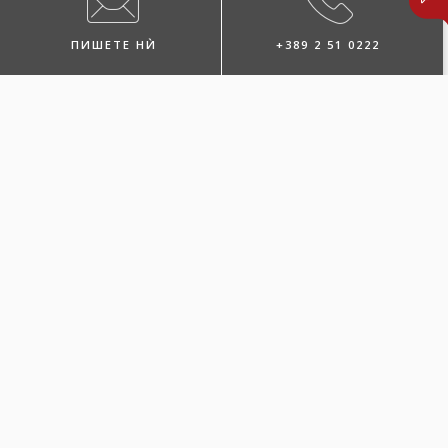
ПИШЕТЕ НЍ
+389 2 51 0222
ПОБАРАЈТЕ ЗАСТАПНИК
ЛОКАЦИИ И КОНТАКТИ
ПОВЕЌЕ ЗА
ОСИГУРУВАЊЕТО