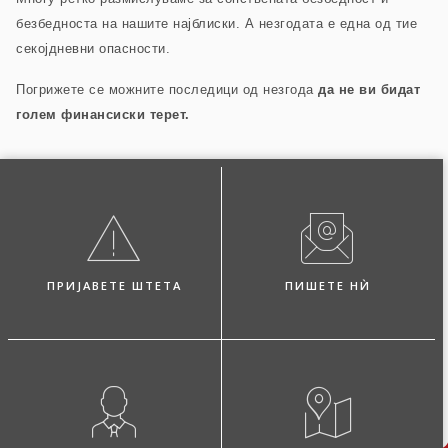
безбедноста на нашите најблиски.
А незгодата е една од тие
секојдневни опасности.
Погрижете се можните последици од незгода
да не ви бидат
голем финансиски терет.
ПРИЈАВЕТЕ ШТЕТА
ПИШЕТЕ НЍ