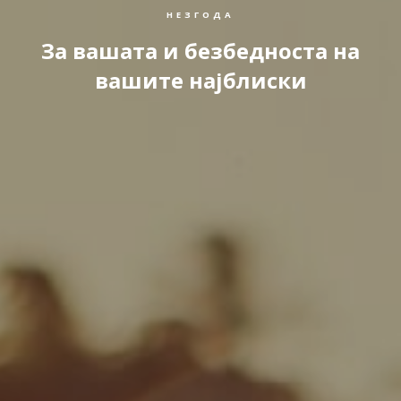
НЕЗГОДА
За вашата и безбедноста на
вашите најблиски