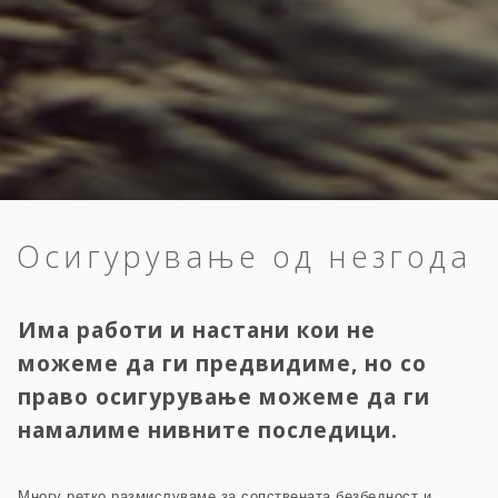
Осигурување од незгода
Има работи и настани кои не
можеме да ги предвидиме, но со
право осигурување можеме да ги
намалиме нивните последици.
Многу ретко размислуваме за сопствената безбедност и