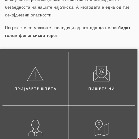
безбедноста на нашите најблиски.
А незгодата е една од тие
секојдневни опасности.
Погрижете се можните последици од незгода
да не ви бидат
голем финансиски терет.
ПРИЈАВЕТЕ ШТЕТА
ПИШЕТЕ НЍ