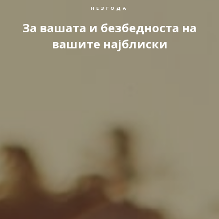
НЕЗГОДА
За вашата и безбедноста на
вашите најблиски