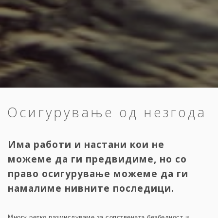
Осигурување од незгода
Има работи и настани кои не
можеме да ги предвидиме, но со
право осигурување можеме да ги
намалиме нивните последици.
Многу ретко размислуваме за сопствената безбедност и