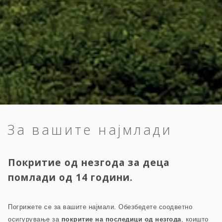
За вашите најмлади
Покритие од незгода за деца
помлади од 14 години.
Погрижете се за вашите најмали. Обезбедете соодветно
осигурување за
покритие на последици од незгода
, коишто