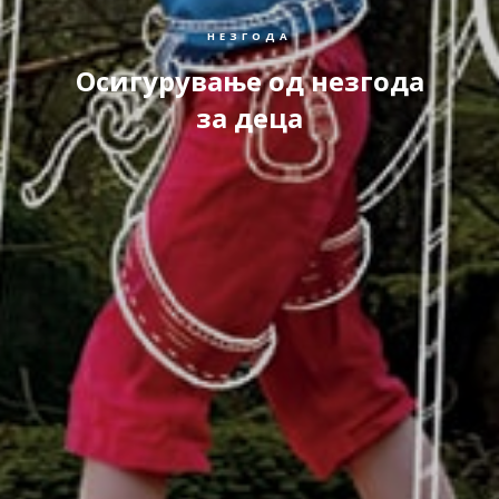
НЕЗГОДА
Осигурување од незгода
за деца