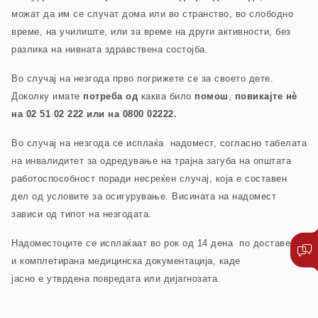
можат да им се случат дома или во странство, во слободно
време, на училиште, или за време на други активности, без
разлика на нивната здравствена состојба.
Во случај на незгода прво погрижете се за своето дете.
Доколку имате
потреба
од
каква било
помош
,
повикајте нѐ
на 02 51 02 222 или на 0800 02222.
Во случај на незгода се исплаќа надомест, согласно табелата
на инвалидитет за одредување на трајна загуба на општата
работоспособност поради несреќен случај, која е составен
дел од условите за осигурување. Висината на надомест
зависи од типот на незгодата.
Надоместоците се исплаќаат во рок од 14 дена по доставена
и комплетирана медицинска документација, каде
јасно е утврдена повредата или дијагнозата.