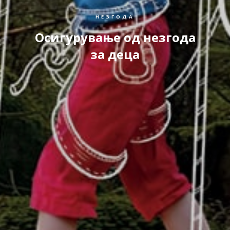
НЕЗГОДА
Осигурување од незгода
за деца