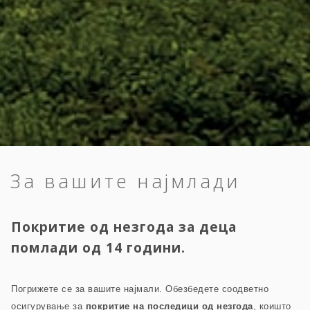
За вашите најмлади
Покритие од незгода за деца
помлади од 14 години.
Погрижете се за вашите најмали. Обезбедете соодветно
осигурување за
покритие на последици од незгода
, коишто