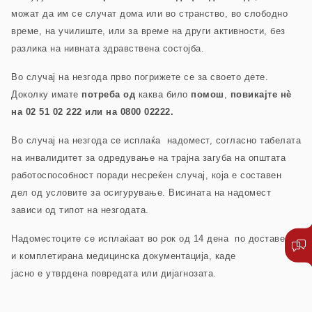
можат да им се случат дома или во странство, во слободно
време, на училиште, или за време на други активности, без
разлика на нивната здравствена состојба.
Во случај на незгода прво погрижете се за своето дете.
Доколку имате
потреба
од
каква било
помош
,
повикајте нѐ
на 02 51 02 222 или на 0800 02222.
Во случај на незгода се исплаќа надомест, согласно табелата
на инвалидитет за одредување на трајна загуба на општата
работоспособност поради несреќен случај, која е составен
дел од условите за осигурување. Висината на надомест
зависи од типот на незгодата.
Надоместоците се исплаќаат во рок од 14 дена по доставена
и комплетирана медицинска документација, каде
јасно е утврдена повредата или дијагнозата.