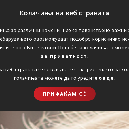
ПОМОШ
Колачиња на веб страната
иња за различни намени. Тие се првенствено важни з
ПОВОЛНОСТИ
КОРИСНО
ЗА НАС
ребарувањето овозможуваат подобро корисничко иск
ините што Ви се важни. Повеќе за колачињата може
за приватност
.
 веб страната се согласувате со користењето на к
колачињата можете да го уредите
овде
.
ПРИФАЌАМ СЀ