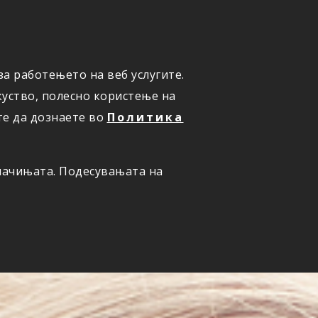
а работењето на веб услугите.
ОНЛАЈН
ПРИЈАВИ ШТЕТА
уство, полесно користење на
те да дознаете во
Политика
олачињата. Подесувањата на