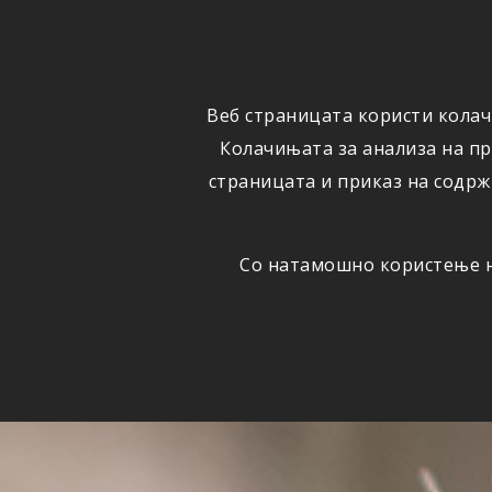
ФИЗИЧКИ
ПРАВНИ
ЛИЦА
ЛИЦА
Веб страницата користи колач
ОСИГУРУВАЊЕ
ШТЕТИ
Колачињата за анализа на п
страницата и приказ на содрж
Со натамошно користење на